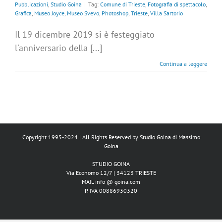
Pubblicazioni
,
Studio Goina
|
Tag:
Comune di Trieste
,
Fotografia di spettacolo
,
Grafica
,
Museo Joyce
,
Museo Svevo
,
Photoshop
,
Trieste
,
Villa Sartorio
Il 19 dicembre 2019 si è festeggiato
l'anniversario della [...]
Continua a leggere
Copyright 1995-2024 | All Rights Reserved by
Studio Goina
di
Massimo
Goina
STUDIO GOINA
Via Economo 12/7 | 34123 TRIESTE
MAIL info @ goina.com
P. IVA 00886930320