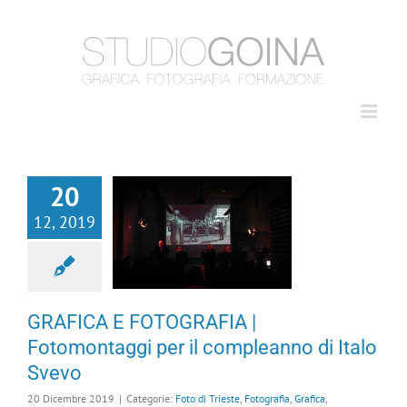
Salta
al
contenuto
20
GRAFICA E
12, 2019
FOTOGRAFIA |
Fotomontaggi per il
compleanno di Italo
Svevo
GRAFICA E FOTOGRAFIA |
Fotomontaggi per il compleanno di Italo
Svevo
20 Dicembre 2019
|
Categorie:
Foto di Trieste
,
Fotografia
,
Grafica
,