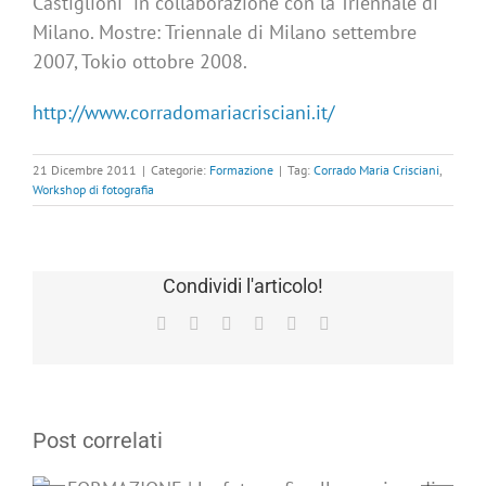
Castiglioni” in collaborazione con la Triennale di
Milano. Mostre: Triennale di Milano settembre
2007, Tokio ottobre 2008.
http://www.corradomariacrisciani.it/
21 Dicembre 2011
|
Categorie:
Formazione
|
Tag:
Corrado Maria Crisciani
,
Workshop di fotografia
Condividi l'articolo!
Facebook
X
LinkedIn
Tumblr
Pinterest
Email
Post correlati